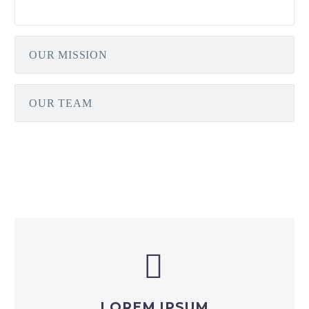
OUR MISSION
OUR TEAM


LOREM IPSUM