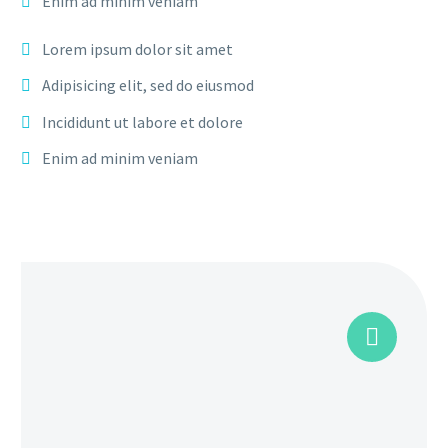
Enim ad minim veniam
Lorem ipsum dolor sit amet
Adipisicing elit, sed do eiusmod
Incididunt ut labore et dolore
Enim ad minim veniam

