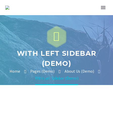


WITH LEFT SIDEBAR
(DEMO)
Home
Pages (Demo)
About Us (Demo)
With Left Sidebar (Demo)