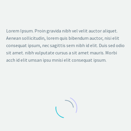
incididunt ut labore et dolore magna
aliqua. Ut enim ad minim veniam, quis
nostrud exercitation ullamco
Lorem Ipsum. Proin gravida nibh vel velit auctor aliquet.
Aenean sollicitudin, lorem quis bibendum auctor, nisi elit
consequat ipsum, nec sagittis sem nibh id elit. Duis sed odio
sit amet. nibh vulputate cursus a sit amet mauris. Morbi
acch id elit umsan ipsu mnisi elit consequat ipsum.
MARCUS FIELDS
Marketing Manager
Lorem ipsum dolor sit amet, consectetur
adipisicing elit, sed do eiusmod tempor