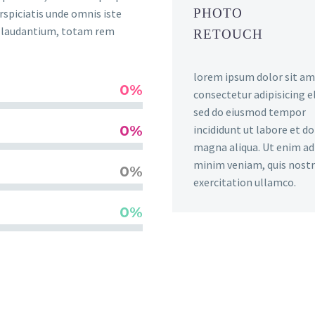
PHOTO
rspiciatis unde omnis iste
e laudantium, totam rem
RETOUCH
lorem ipsum dolor sit am
0%
consectetur adipisicing el
sed do eiusmod tempor
0%
incididunt ut labore et d
magna aliqua. Ut enim ad
minim veniam, quis nost
0%
exercitation ullamco.
0%