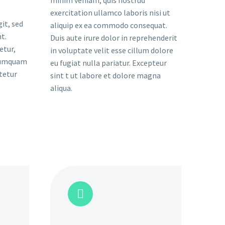
exercitation ullamco laboris nisi ut
it, sed
aliquip ex ea commodo consequat.
t.
Duis aute irure dolor in reprehenderit
etur,
in voluptate velit esse cillum dolore
 numquam
eu fugiat nulla pariatur. Excepteur
tetur
sint t ut labore et dolore magna
aliqua.

