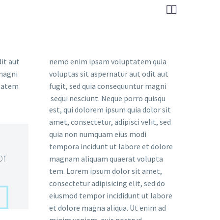


it aut
nemo enim ipsam voluptatem quia
 magni
voluptas sit aspernatur aut odit aut
ptatem
fugit, sed quia consequuntur magni
sequi nesciunt. Neque porro quisqu
est, qui dolorem ipsum quia dolor sit
amet, consectetur, adipisci velit, sed
quia non numquam eius modi
tempora incidunt ut labore et dolore
or
magnam aliquam quaerat volupta
tem. Lorem ipsum dolor sit amet,
consectetur adipisicing elit, sed do
eiusmod tempor incididunt ut labore
et dolore magna aliqua. Ut enim ad
minim veniam, quis nostrud