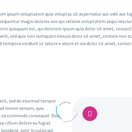
m ipsam voluptatem quia voluptas sit aspernatur aut odit aut fug
sequuntur magni dolores eos qui ratione voluptatem sequi nesciun
rro quisquam est, qui dolorem ipsum quia dolor sit amet, consect
 velit, sed quia non numquam eiusuia dolor sit amet, conseia non
i tempora incidunt ut labore e abore et uia dolor sit amet, consec
 elit, sed do eiusmod tempor
 ad minim veniam, quis


 ex ea commodo consequat. Duis
sse cillum dolore eu fugiat
proident, sunt in culpa qui