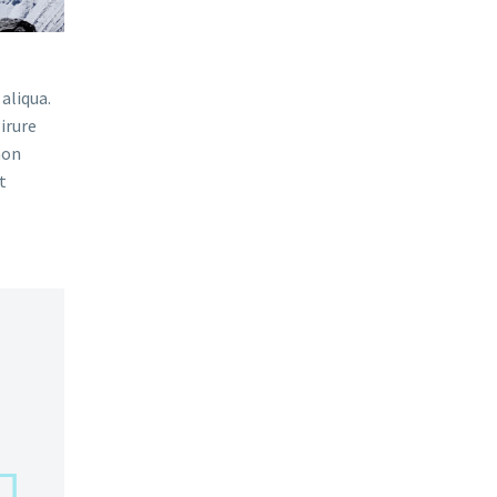
aliqua.
irure
non
t