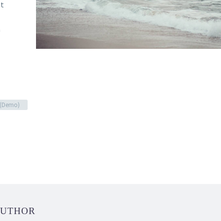
nt
a
g (Demo)
AUTHOR