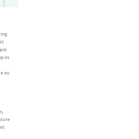
cing
et
quis
ip ex
re eu
m,
ntore
unt