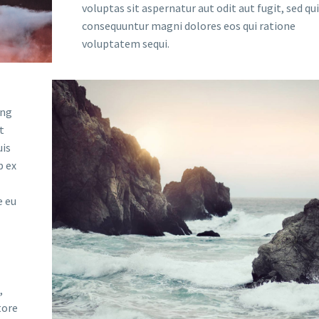
voluptas sit aspernatur aut odit aut fugit, sed qu
consequuntur magni dolores eos qui ratione
voluptatem sequi.
ing
t
uis
p ex
e eu
,
tore