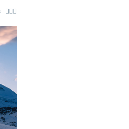



0