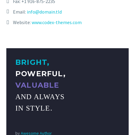
Fax: +1 916-875-2235
Email:
info@domain.tld
Website:
www.codex-themes.com
BRIGHT,
POWERFUL,
VALUABLE
AND ALWAYS
IN STYLE.
by
Awesome Author