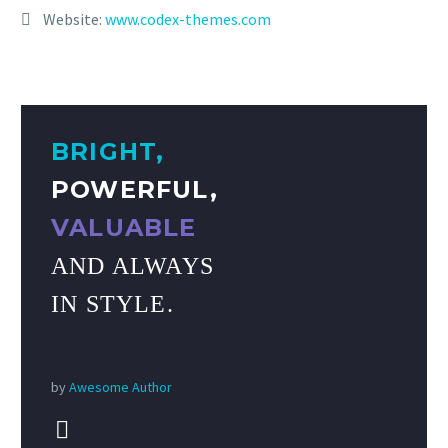
Website:
www.codex-themes.com
BRIGHT,
POWERFUL,
VALUABLE
AND ALWAYS
IN STYLE.
by
Awesome Author

